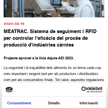
2024-02-19
MEATRAC. Sistema de seguiment i RFID
per controlar l'eficàcia del procés de
producció d'indústries càrnies
Projecte aprovat a la línia dajuts AEI 2023.
La seguretat i la traçabilitat dels aliments és un tema cada cop
més important i exigent tant per als productors i distribuïdors
com per als consumidors finals. Tot i això, aquestes regulacions
no se centren àmpliament en la traçabilitat interna, és a dir, la
del producte intermedi, que és el que s'obté en les diferents
etapes del procés de producció, com la carn picada, la carn
Consentiment
Detalls
Informació
pastada, la carn embotida, etc.