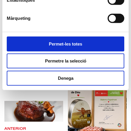
Participants
:
Màrqueting
Delsys Software, SL
Tagtio SL
Capdevila Germans, SA
Càrniques Valldan, SA
Permet-les totes
Associació Clúster Foodservice de Catalunya (Foodservice)
Innovacc Clúster català de la carn i la proteïna alternativa
Permetre la selecció
Denega
ANTERIOR