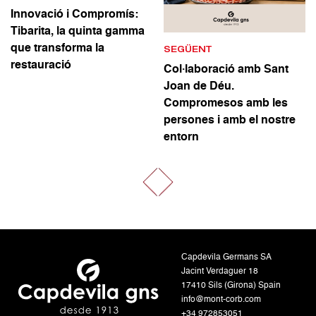
Innovació i Compromís:
Tibarita, la quinta gamma
que transforma la
SEGÜENT
restauració
Col·laboració amb Sant
Joan de Déu.
Compromesos amb les
persones i amb el nostre
entorn
Capdevila Germans SA
Jacint Verdaguer 18
17410 Sils (Girona) Spain
info@mont-corb.com
+34 972853051